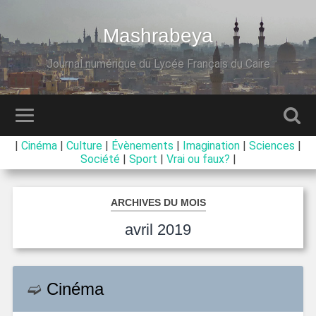
Mashrabeya
Journal numérique du Lycée Français du Caire
|
Cinéma
|
Culture
|
Évènements
|
Imagination
|
Sciences
|
Société
|
Sport
|
Vrai ou faux?
|
ARCHIVES DU MOIS
avril 2019
➫
Cinéma