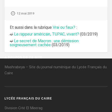
12 mai 2019
Et aussi dans la rubrique
Vrai ou faux?
:
➫
Le rappeur américain, TUPAC, vivant?
(03/2019)
➫
Le secret de Macron : une démission
soigneusement cachée
(03/2019)
À PROPOS DE CE SITE
Mashrabeya – Site du journal numérique du Lycée Français du
Caire
LYCÉE FRANÇAIS DU CAIRE
Division Cité El Meerag