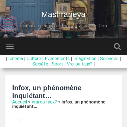
Mashrabeya
Journal numérique du Lycée Français du Caire
|
Cinéma
|
Culture
|
Évènements
|
Imagination
|
Sciences
|
Société
|
Sport
|
Vrai ou faux?
|
Infox, un phénomène
inquiétant…
Accueil
»
Vrai ou faux?
»
Infox, un phénomène
inquiétant…