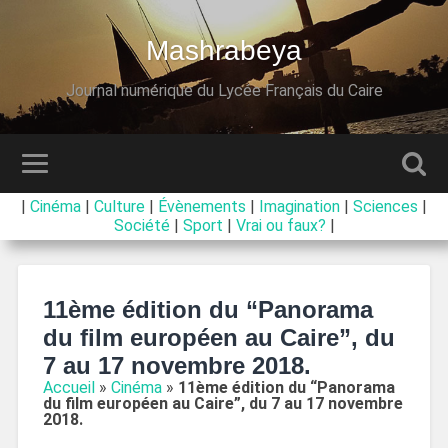
Mashrabeya
Journal numérique du Lycée Français du Caire
|
Cinéma
|
Culture
|
Évènements
|
Imagination
|
Sciences
|
Société
|
Sport
|
Vrai ou faux?
|
11ème édition du “Panorama
du film européen au Caire”, du
7 au 17 novembre 2018.
Accueil
»
Cinéma
»
11ème édition du “Panorama
du film européen au Caire”, du 7 au 17 novembre
2018.