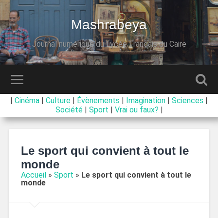
Mashrabeya
Journal numérique du Lycée Français du Caire
|
Cinéma
|
Culture
|
Évènements
|
Imagination
|
Sciences
|
Société
|
Sport
|
Vrai ou faux?
|
Le sport qui convient à tout le
monde
Accueil
»
Sport
»
Le sport qui convient à tout le
monde