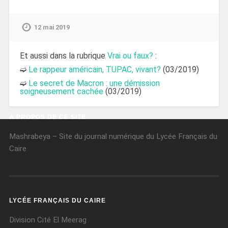
12 mai 2019
Et aussi dans la rubrique
Vrai ou faux?
:
➫
Le rappeur américain, TUPAC, vivant?
(03/2019)
➫
Le secret de Macron : une démission
soigneusement cachée
(03/2019)
À PROPOS DE CE SITE
Mashrabeya – Site du journal numérique du Lycée Français du
Caire
LYCÉE FRANÇAIS DU CAIRE
Division Cité El Meerag