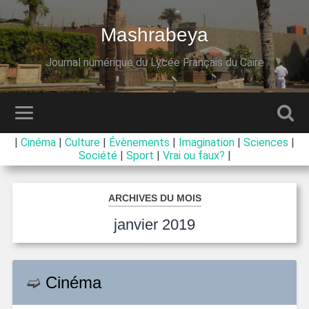
Mashrabeya
Journal numérique du Lycée Français du Caire
|
Cinéma
|
Culture
|
Évènements
|
Imagination
|
Sciences
|
Société
|
Sport
|
Vrai ou faux?
|
ARCHIVES DU MOIS
janvier 2019
➫
Cinéma