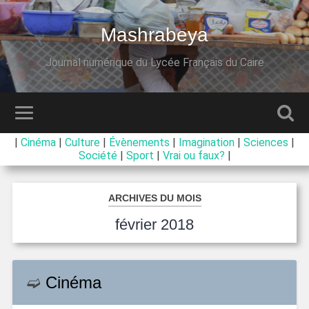
Mashrabeya
Journal numérique du Lycée Français du Caire
|
Cinéma
|
Culture
|
Évènements
|
Imagination
|
Sciences
|
Société
|
Sport
|
Vrai ou faux?
|
ARCHIVES DU MOIS
février 2018
➫
Cinéma