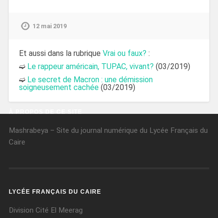
12 mai 2019
Et aussi dans la rubrique
Vrai ou faux?
:
➫
Le rappeur américain, TUPAC, vivant?
(03/2019)
➫
Le secret de Macron : une démission
soigneusement cachée
(03/2019)
À PROPOS DE CE SITE
Mashrabeya – Site du journal numérique du Lycée Français du
Caire
LYCÉE FRANÇAIS DU CAIRE
Division Cité El Meerag