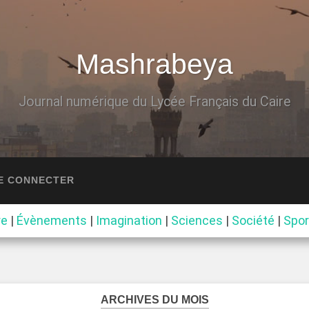
Mashrabeya
Journal numérique du Lycée Français du Caire
E CONNECTER
re
|
Évènements
|
Imagination
|
Sciences
|
Société
|
Spor
ARCHIVES DU MOIS