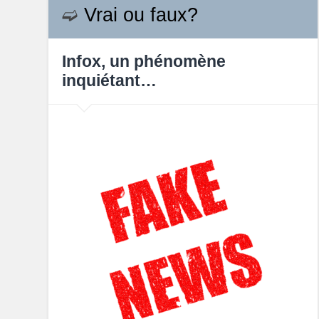
➫
Vrai ou faux?
Infox, un phénomène
inquiétant…