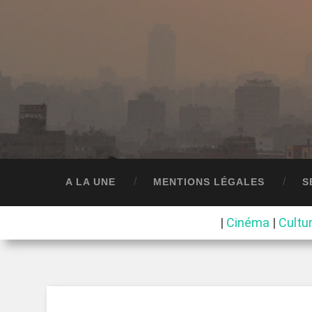
A LA UNE
MENTIONS LÉGALES
S
|
Cinéma
|
Cultu