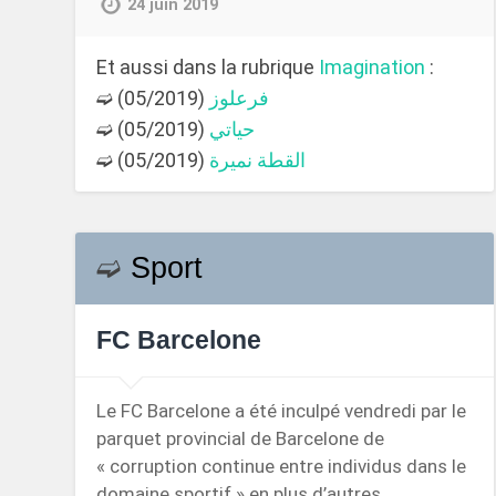
24 juin 2019
Et aussi dans la rubrique
Imagination
:
➫
(05/2019)
فرعلوز
➫
(05/2019)
حياتي
➫
(05/2019)
القطة نميرة
➫
Sport
FC Barcelone
Le FC Barcelone a été inculpé vendredi par le
parquet provincial de Barcelone de
« corruption continue entre individus dans le
domaine sportif » en plus d’autres